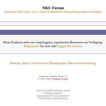
NKC Forum
Registrieren
|
FAQ
|
Suche
|
Wer ist online?
|
Mitgliederliste
|
Heutige Beiträge
|
Kalender
|
Einloggen
Diese Funktion steht nur eingeloggten, registrierten Benutzern zur Verfügung.
Registrieren
Sie sich oder
loggen Sie sich ein
.
Kontakt
|
https://nkcforum.de
|
Boardregeln
|
Datenschutzerklärung
Tritanium Bulletin Board 1.8
© 2010–2021
Tritanium Scripts
Seite in 0,016656 Sekunden erstellt
8 Dateien verarbeitet
gzip Komprimierung eingeschaltet
1920,59 KiB Speichernutzung