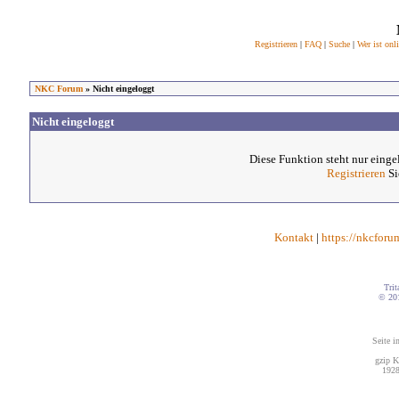
Registrieren
|
FAQ
|
Suche
|
Wer ist onl
NKC Forum
» Nicht eingeloggt
Nicht eingeloggt
Diese Funktion steht nur einge
Registrieren
Si
Kontakt
|
https://nkcforu
Trit
© 20
Seite i
gzip K
1928