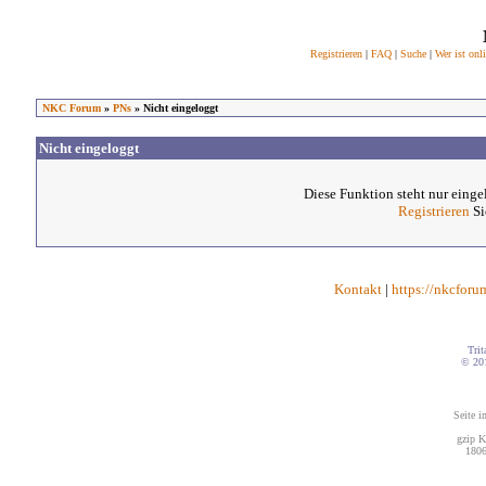
Registrieren
|
FAQ
|
Suche
|
Wer ist onl
NKC Forum
»
PNs
» Nicht eingeloggt
Nicht eingeloggt
Diese Funktion steht nur einge
Registrieren
Si
Kontakt
|
https://nkcforu
Trit
© 20
Seite i
gzip K
1806