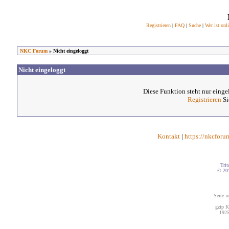
Registrieren
|
FAQ
|
Suche
|
Wer ist onl
NKC Forum
» Nicht eingeloggt
Nicht eingeloggt
Diese Funktion steht nur einge
Registrieren
Si
Kontakt
|
https://nkcforu
Trit
© 20
Seite i
gzip K
1925