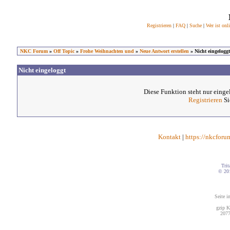
Registrieren
|
FAQ
|
Suche
|
Wer ist onl
NKC Forum
»
Off Topic
»
Frohe Weihnachten und
»
Neue Antwort erstellen
» Nicht eingeloggt
Nicht eingeloggt
Diese Funktion steht nur einge
Registrieren
Si
Kontakt
|
https://nkcforu
Trit
© 20
Seite i
gzip K
2077