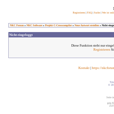
Registrieren
|
FAQ
|
Suche
|
Wer ist onl
NKC Forum
»
NKC Software
»
Projekt C-Crosscompiler
»
Neue Antwort erstellen
» Nicht einge
Nicht eingeloggt
Diese Funktion steht nur einge
Registrieren
Si
Kontakt
|
https://nkcforu
Trit
© 20
Seite i
gzip K
2537