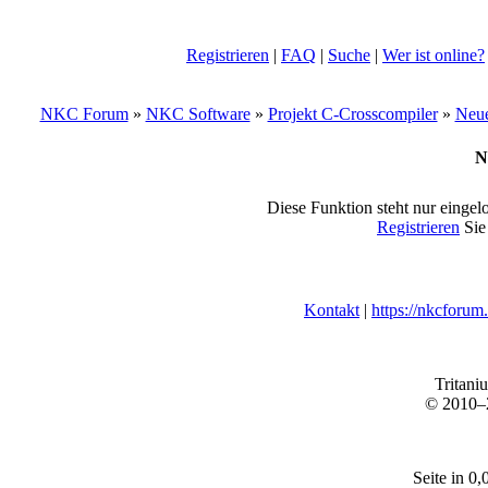
Registrieren
|
FAQ
|
Suche
|
Wer ist online?
NKC Forum
»
NKC Software
»
Projekt C-Crosscompiler
»
Neue
N
Diese Funktion steht nur eingel
Registrieren
Sie
Kontakt
|
https://nkcforum
Tritani
© 2010
Seite in 0