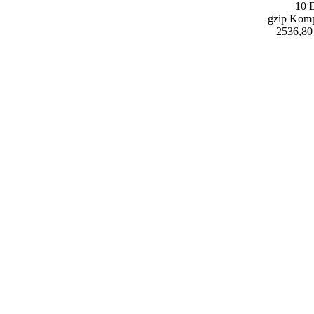
10 D
gzip Komp
2536,80