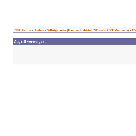
NKC Forum
»
Andere
»
Selbstgebauter (Handverdrahteter) Z80 sucht CRT Monitor :-)
»
IP
Zugriff verweigert