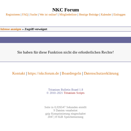
NKC Forum
Registrieren
|
FAQ
|
Suche
|
Wer ist online?
|
Mitgliederliste
|
Heutige Beiträge
|
Kalender
|
Einloggen
-Adresse anzeigen
» Zugriff verweigert
Sie haben für diese Funktion nicht die erforderlichen Rechte!
Kontakt
|
https://nkcforum.de
|
Boardregeln
|
Datenschutzerklärung
Tritanium Bulletin Board 1.8
© 2010–2021
Tritanium Scripts
Seite in 0,026547 Sekunden erstellt
9 Dateien verarbeitet
gzip Komprimierung eingeschaltet
2047,19 KiB Speichernutzung