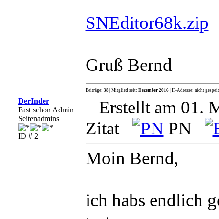
SNEditor68k.zip
Gruß Bernd
Beiträge:
38
| Mitglied seit:
Dezember 2016
| IP-Adresse: nicht gespei
DerInder
Erstellt am 01. 
Fast schon Admin
Seitenadmins
Zitat
PN
ID # 2
Moin Bernd,
ich habs endlich g