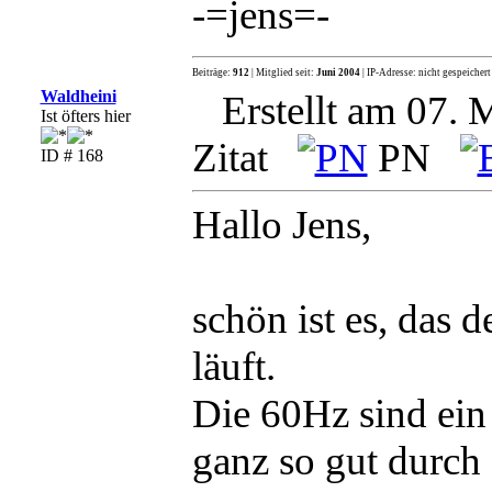
-=jens=-
Beiträge:
912
| Mitglied seit:
Juni 2004
| IP-Adresse: nicht gespeichert
Waldheini
Erstellt am 07. 
Ist öfters hier
Zitat
PN
ID # 168
Hallo Jens,
schön ist es, das 
läuft.
Die 60Hz sind ein 
ganz so gut durch 