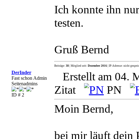
Ich konnte ihn n
testen.
Gruß Bernd
Beiträge:
38
| Mitglied seit:
Dezember 2016
| IP-Adresse: nicht gespei
DerInder
Erstellt am 04. 
Fast schon Admin
Seitenadmins
Zitat
PN
ID # 2
Moin Bernd,
bei mir läuft dei