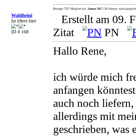
Beiträge:
757
| Mitglied seit:
Januar 2017
| IP-Adresse: nicht gespeich
Waldheini
Erstellt am 09. 
Ist öfters hier
Zitat
PN
ID # 168
Hallo Rene,
ich würde mich fr
anfangen könntest
auch noch liefern,
allerdings mit me
geschrieben, was 