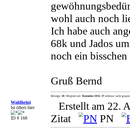
gewöhnungsbedürft
wohl auch noch lie
Ich habe auch an
68k und Jados umz
noch ein bisschen d
Gruß Bernd
Beiträge:
38
| Mitglied seit:
Dezember 2016
| IP-Adresse: nicht gespei
Waldheini
Erstellt am 22. 
Ist öfters hier
Zitat
PN
ID # 168