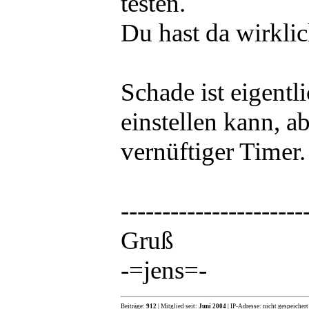
testen.
Du hast da wirklic
Schade ist eigentl
einstellen kann, ab
vernüftiger Timer.
----------------------
Gruß
-=jens=-
Beiträge:
912
| Mitglied seit:
Juni 2004
| IP-Adresse: nicht gespeichert