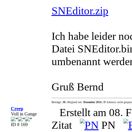
SNEditor.zip
Ich habe leider no
Datei SNEditor.
umbenannt werde
Gruß Bernd
Beiträge:
38
| Mitglied seit:
Dezember 2016
| IP-Adresse: nicht gespei
Creep
Erstellt am 08. 
Voll in Gange
Zitat
PN
ID # 169