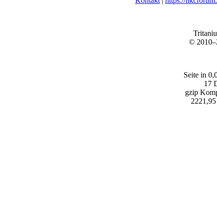
Kontakt
|
https://nkcforum
Tritani
© 2010
Seite in 0
17 D
gzip Komp
2221,95