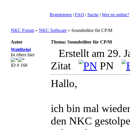
Registrieren
|
FAQ
|
Suche
|
Wer ist online?
NKC Forum
»
NKC Software
» Soundeditor für CP/M
Autor
Thema: Soundeditor für CP/M
Waldheini
Erstellt am 29. 
Ist öfters hier
Zitat
PN
ID # 168
Hallo,
ich bin mal wiede
den NKC gestolper