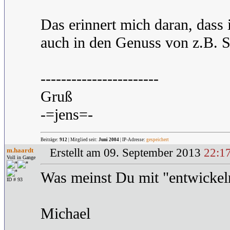
Das erinnert mich daran, dass
auch in den Genuss von z.B.
-----------------------
Gruß
-=jens=-
Beiträge:
912
| Mitglied seit:
Juni 2004
| IP-Adresse:
gespeichert
m.haardt
Erstellt am 09. September 2013
22:1
Voll in Gange
Was meinst Du mit "entwickeln
ID # 93
Michael