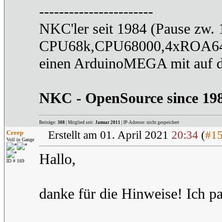
-----------------------
NKC'ler seit 1984 (Pause zw.
CPU68k,CPU68000,4xROA6
einen ArduinoMEGA mit auf 
NKC - OpenSource since 19
Beiträge:
308
| Mitglied seit:
Januar 2011
| IP-Adresse: nicht gespeichert
Creep
Erstellt am 01. April 2021
20:34
(
#1
Voll in Gange
Hallo,
ID # 169
danke für die Hinweise! Ich 