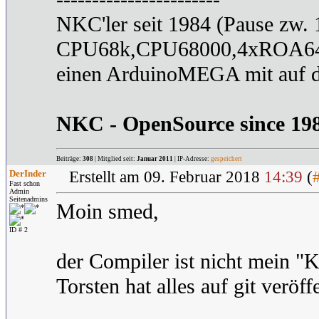
NKC'ler seit 1984 (Pause zw.
CPU68k,CPU68000,4xROA6
einen ArduinoMEGA mit auf 
NKC - OpenSource since 19
Beiträge:
308
| Mitglied seit:
Januar 2011
| IP-Adresse:
gespeichert
DerInder
Erstellt am 09. Februar 2018
14:39
(
Fast schon
Admin
Seitenadmins
Moin smed,
ID # 2
der Compiler ist nicht mein "K
Torsten hat alles auf git veröff