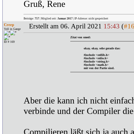
Gruß, Rene
Beiträge:
757
| Mitglied seit:
Januar 2017
| IP-Adresse: nicht gespeichert
Creep
Erstellt am 06. April 2021
15:43
(
#1
Voll in Gange
Zitat von smed:
ID # 169
okay, okay, sehe gerade das:
#include <stdlib.h>
#include <stdio.h>
#include <string.h>
#include <math.h>
mit von der Partie sind.
Aber die kann ich nicht einfach
verbinde und der Compiler die
Compilieren läßt sich ja auch 