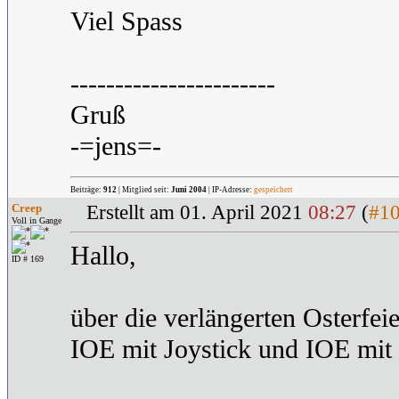
Viel Spass
-----------------------
Gruß
-=jens=-
Beiträge:
912
| Mitglied seit:
Juni 2004
| IP-Adresse:
gespeichert
Creep
Erstellt am 01. April 2021
08:27
(
#1
Voll in Gange
Hallo,
ID # 169
über die verlängerten Osterfe
IOE mit Joystick und IOE mit