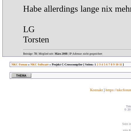
Habe allerdings lange nix mehr
LG
Torsten
Beiträge:
78
| Mitglied seit:
März 2008
| IP-Adresse: nicht gespeichert
NKC Forum
»
NKC Software
» Projekt C-Crosscompiler [ Seiten: 1
2
3
4
5
6
7
8
9
10
11
]
Kontakt
|
https://nkcforu
Trit
© 20
Seite i
gzip K