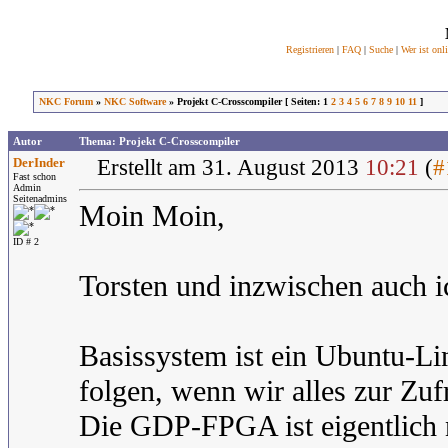
Registrieren
|
FAQ
|
Suche
|
Wer ist onl
NKC Forum
»
NKC Software
» Projekt C-Crosscompiler [ Seiten: 1
2
3
4
5
6
7
8
9
10
11
]
Autor
Thema: Projekt C-Crosscompiler
DerInder
Erstellt am 31. August 2013
10:21
(
#
Fast schon
Admin
Seitenadmins
Moin Moin,
ID # 2
Torsten und inzwischen auch i
Basissystem ist ein Ubuntu-L
folgen, wenn wir alles zur Zuf
Die GDP-FPGA ist eigentlich