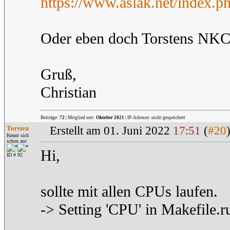
https://www.aslak.net/index.p
Oder eben doch Torstens NKC
Gruß,
Christian
Beiträge:
72
| Mitglied seit:
Oktober 2021
| IP-Adresse: nicht gespeichert
Torsten
Erstellt am 01. Juni 2022
17:51
(
#20
Kennt sich
schon aus
Hi,
ID # 92
sollte mit allen CPUs laufen.
-> Setting 'CPU' in Makefile.r