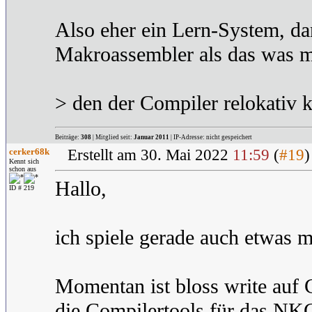
Also eher ein Lern-System, dan
Makroassembler als das was ma
> den der Compiler relokativ k
Beiträge:
308
| Mitglied seit:
Januar 2011
| IP-Adresse: nicht gespeichert
cerker68k
Erstellt am 30. Mai 2022
11:59
(
#19
Kennt sich
schon aus
Hallo,
ID # 219
ich spiele gerade auch etwas m
Momentan ist bloss write auf 
die Compilertools für das NK