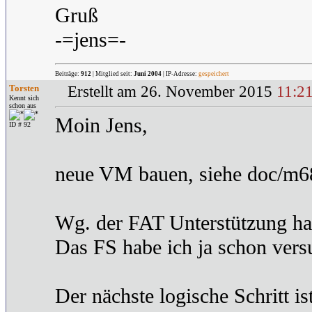
Gruß
-=jens=-
Beiträge:
912
| Mitglied seit:
Juni 2004
| IP-Adresse:
gespeichert
Torsten
Erstellt am 26. November 2015
11:2
Kennt sich
schon aus
Moin Jens,
ID # 92
neue VM bauen, siehe doc/m68
Wg. der FAT Unterstützung hast
Das FS habe ich ja schon vers
Der nächste logische Schritt i