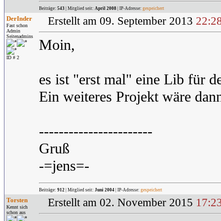
Beiträge:
543
| Mitglied seit:
April 2008
| IP-Adresse:
gespeichert
DerInder
Erstellt am 09. September 2013
22:2
Fast schon
Admin
Seitenadmins
Moin,
ID # 2
es ist "erst mal" eine Lib für d
Ein weiteres Projekt wäre dan
-----------------------
Gruß
-=jens=-
Beiträge:
912
| Mitglied seit:
Juni 2004
| IP-Adresse:
gespeichert
Torsten
Erstellt am 02. November 2015
17:2
Kennt sich
schon aus