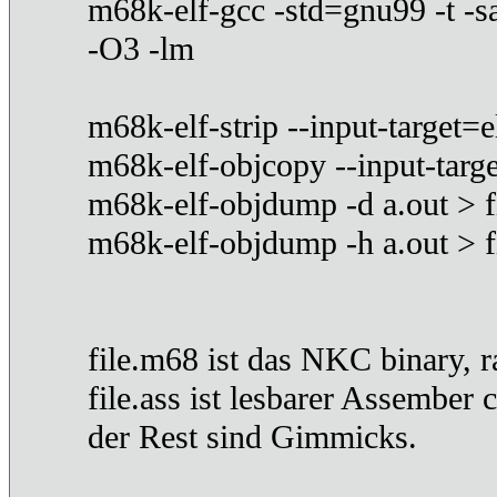
m68k-elf-gcc -std=gnu99 -t -sa
-O3 -lm
m68k-elf-strip --input-target=
m68k-elf-objcopy --input-targe
m68k-elf-objdump -d a.out > fi
m68k-elf-objdump -h a.out > 
file.m68 ist das NKC binary, 
file.ass ist lesbarer Assember 
der Rest sind Gimmicks.