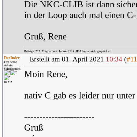
Die NKC-CLIB ist dann sicher 
in der Loop auch mal einen C-K
Gruß, Rene
Beiträge:
757
| Mitglied seit:
Januar 2017
| IP-Adresse: nicht gespeichert
DerInder
Erstellt am 01. April 2021
10:34
(
#1
Fast schon
Admin
Seitenadmins
Moin Rene,
ID # 2
nativ C gab es leider nur unte
-----------------------
Gruß