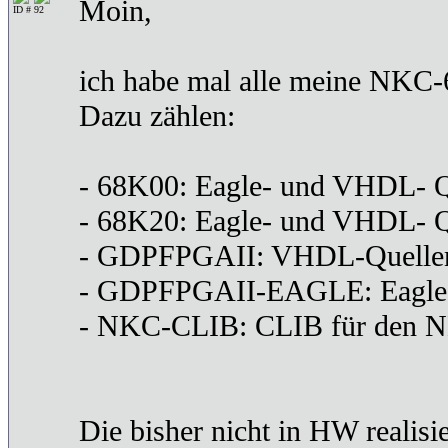
Moin,
ID # 92
ich habe mal alle meine NKC-6
Dazu zählen:
- 68K00: Eagle- und VHDL- Qu
- 68K20: Eagle- und VHDL- Qu
- GDPFPGAII: VHDL-Quelle
- GDPFPGAII-EAGLE: Eagle-
- NKC-CLIB: CLIB für den N
Die bisher nicht in HW realis