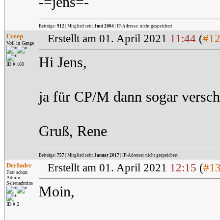
-=jens=-
Beiträge:
912
| Mitglied seit:
Juni 2004
| IP-Adresse: nicht gespeichert
Creep
Erstellt am 01. April 2021
11:44
(
#1
Voll in Gange
Hi Jens,
ID # 169
ja für CP/M dann sogar versch
Gruß, Rene
Beiträge:
757
| Mitglied seit:
Januar 2017
| IP-Adresse: nicht gespeichert
DerInder
Erstellt am 01. April 2021
12:15
(
#1
Fast schon
Admin
Seitenadmins
Moin,
ID # 2