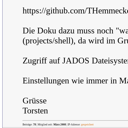
https://github.com/THemme
Die Doku dazu muss noch "wach
(projects/shell), da wird im G
Zugriff auf JADOS Dateisyst
Einstellungen wie immer in Ma
Grüsse
Torsten
Beiträge:
78
| Mitglied seit:
März 2008
| IP-Adresse:
gespeichert