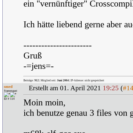
ein "vernünftiger" Crosscompi
Ich hätte liebend gerne aber a
-----------------------
Gruß
-=jens=-
Beiträge:
912
| Mitglied seit:
Juni 2004
| IP-Adresse: nicht gespeichert
smed
Erstellt am 01. April 2021
19:25
(
#1
Stammgast
ID # 114
Moin moin,
ich benutze genau 3 files von 